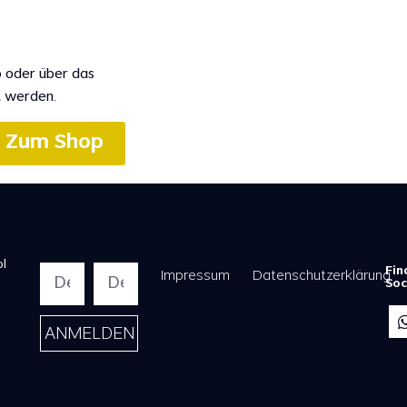
p oder über das
t werden.
Zum Shop
Name
Email
l
Fin
Impressum
Datenschutzerklärung
Soc
ANMELDEN