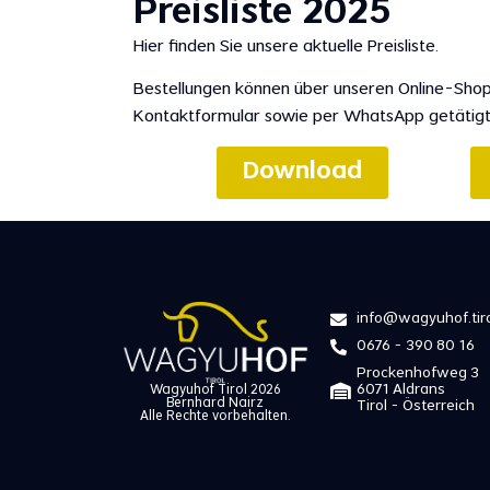
Preisliste 2025
Hier finden Sie unsere aktuelle Preisliste.
Bestellungen können über unseren Online-Sho
Kontaktformular sowie per WhatsApp getätig
Download
info@wagyuhof.tiro
0676 - 390 80 16
Prockenhofweg 3
6071 Aldrans
Wagyuhof Tirol 2026
Bernhard Nairz
Tirol - Österreich
Alle Rechte vorbehalten.